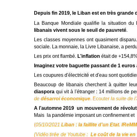
Depuis fin 2019, le Liban est en très grande d
La Banque Mondiale qualifie la situation du
libanais vivent sous le seuil de pauvreté
.
Les classes moyennes ont quasiment disparu.
sociale. La monnaie, la Livre Libanaise, a per
Les prix ont flambé.
L’inflation
était de +154,8
Imaginez votre baguette passant de 1 euros 
Les coupures d'électricité et d'eau sont quotid
Beaucoup de libanais cherchent à quitter leu
diaspora
qui vit à l'étranger : 14 millions de p
de
désarroi économique
. Ecouter
la suite de l'
A l’automne 2019 un mouvement de révolut
Mais la pandémie imposant un confinement et le
(
05/10/2021
Liban : la faillite d’un Etat. IReM
(Vidéo tirée de Youtube :
Le coût de la vie e