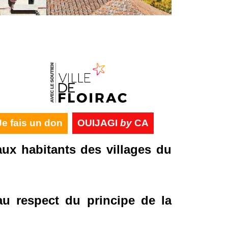
Je fais un don
OUIJAGI
by
CA
ux habitants des villages du
au respect du principe de la