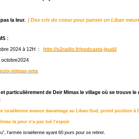
pas la leur.
( Des cris du coeur pour panser un Liban meurt
MS :
octobre 2024 à 12H :
http://o2radio.fr/podcasts-jeudi/
25 octobre2024
la-voix-mimas-sms
t particulièrement de Deir Mimas le village où se trouve l
:
e israélienne avance davantage au Liban-Sud, prend position à 
imas la peur n'a pas tué l'espoir
", l'armée israélienne ayant 60 jours pour se retirer.