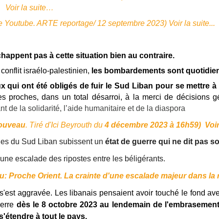
Voir la suite…
de Youtube. ARTE reportage/ 12 septembre 2023) Voir la suite...
happent pas à cette situation bien au contraire.
onflit israélo-palestinien,
les bombardements sont quotidie
 qui ont été obligés de fuir le Sud Liban pour se mettre à 
s proches, dans un total désarroi, à la merci de décisions 
e la solidarité, l’aide humanitaire et de la diaspora
nouveau
. Tiré d'Ici Beyrouth du
4 décembre 2023 à 16h59) Voir la
ages du Sud Liban subissent un
état de guerre qui ne dit pas 
une escalade des ripostes entre les béligérants.
lu: Proche Orient. La crainte d'une escalade majeur dans la 
 s'est aggravée. Les libanais pensaient avoir touché le fond a
uerre
dès le 8 octobre 2023 au lendemain de l'embrasement i
'étendre à tout le pays.