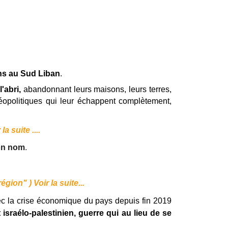
ns au Sud Liban
.
l'abri,
abandonnant leurs maisons, leurs terres,
géopolitiques qui leur échappent complètement,
 suite ....
son nom
.
région" )
Voir la suite...
vec la crise économique du pays depuis fin 2019
sraélo-palestinien, guerre qui au lieu de se