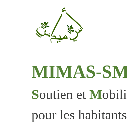
MIMAS-S
S
outien et
M
obil
pour les habitant