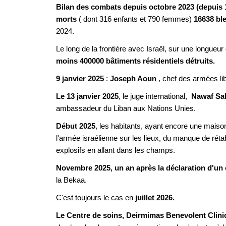
Bilan des combats depuis octobre 2023 (depuis 
morts
( dont 316 enfants et 790 femmes)
16638 bl
2024.
Le long de la frontière avec Israêl, sur une longue
moins 400000 bâtiments résidentiels détruits.
9 janvier 2025
:
Joseph Aoun
, chef des armées l
Le 13 janvier 2025
, le juge international,
Nawaf Sa
ambassadeur du Liban aux Nations Unies.
Début 2025
, les habitants, ayant encore une maison
l'armée israélienne sur les lieux, du manque de rétab
explosifs en allant dans les champs.
Novembre 2025,
un an après la déclaration d'un 
la Bekaa.
C'est toujours le cas en
juillet 2026.
Le Centre de soins, Deirmimas Benevolent Clini