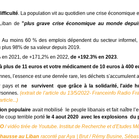
ifficulté
. La population vit au quotidien une crise économique e
 Liban de
"
plus grave crise économique au monde depui
 Au moins 60 % des emplois dépendent du secteur informel, 
du plus 98% de sa valeur depuis 2019.
% en 2021, de +171,2% en 2022,
de
+192.3% en 2023
.
à plus de 11 euros et votre médicament de 10 euros à 400 e
iennes, l'essence est une denrée rare, les déchets s'accumulent 
r pays et
ne survivent que grâce à la solidarité, l'aide 
ersonnes.
(extrait de l'article du 13/5/2022- Franceinfo Radio Fr
article...)
ion populaire
avait mobilisé le peuple libanais et fait naître 
 coup terrible porté
le 4 aout 2020 avec les explosions du 
MO
/ vidéo tirée de Youtube. Institut de Recherche et d'Etudes M
n hausse au Liban
raconté par Aya | Brut / Rémy Busine, Sébast