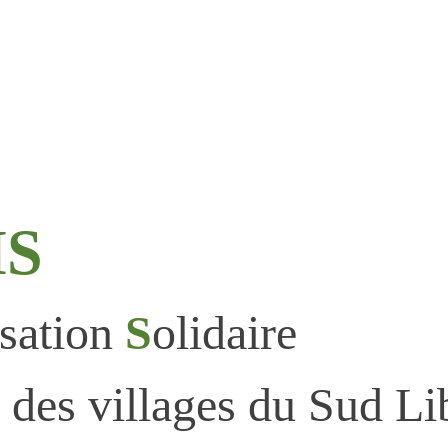
MS
isation
S
olidaire
s des villages du Sud Li