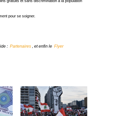
ins gratuits et sans discrimination à la population
ment pour se soigner.
ide :
Partenaires
, et enfin le
Flyer