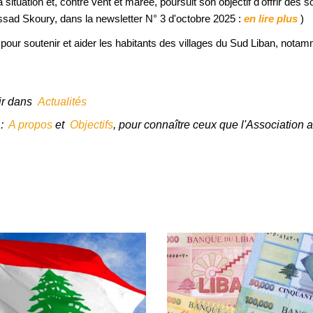
uation et, contre vent et marée, poursuit son objectif d'offrir des so
Assad Skoury, dans la newsletter N° 3 d'octobre 2025 :
en lire plus
)
our soutenir et aider les habitants des villages du Sud Liban, notam
oir dans
Actualités
 :
A propos
et
Objectifs
, pour connaître ceux que l'Association a