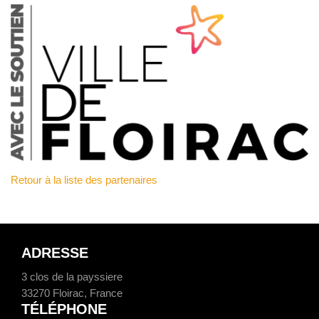
Retour à la liste des partenaires
ADRESSE
3 clos de la payssiere
33270 Floirac, France
TÉLÉPHONE